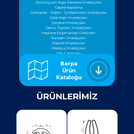
Alüminyum Kapı-Pencere İmalatçıları
Cephe Kaplama
Container - Kabin - İş Makinaları İmalatçıları
Çelik Kapı İmalatçıları
Çerçeve İmalatçıları
Deniz Taşıtları İmalatçıları
Hastane Ekipmanları Üreticileri
Karoseri İmalatçıları
Makine İmalatçıları
Mobilya İmalatçıları
Oto Camcıları
Oto Döşemecileri
Berpa
Oto Tamir Bakım Servisleri
Oto Yedek Parçacıları
Ürün
Pano İmalatçıları
Kataloğu
Prefabrik Yapı İmalatçıları
Prefabrik - Beton Kalıp İmalatçıları
Savunma Sanayi
ÜRÜNLERİMİZ
Vagon Sanayi