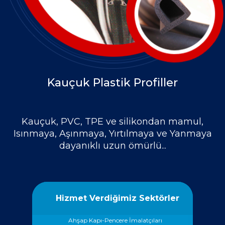
Kauçuk Plastik Profiller
Kauçuk, PVC, TPE ve silikondan mamul,
Isınmaya, Aşınmaya, Yırtılmaya ve Yanmaya
dayanıklı uzun ömürlü...
Hizmet Verdiğimiz Sektörler
Ahşap Kapı-Pencere İmalatçıları