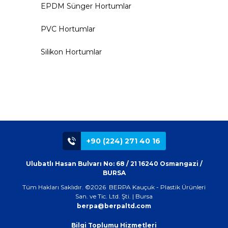
EPDM Sünger Hortumlar
PVC Hortumlar
Silikon Hortumlar
+90 (224) 271 40 16
Ulubatlı Hasan Bulvarı No: 68 / 21 16240 Osmangazi /
BURSA
Tüm Hakları Saklıdır. ©2026 BERPA Kauçuk - Plastik Ürünleri
San. ve Tic. Ltd. Şti. | Bursa
berpa@berpaltd.com
Bilgi Toplumu Hizmetleri