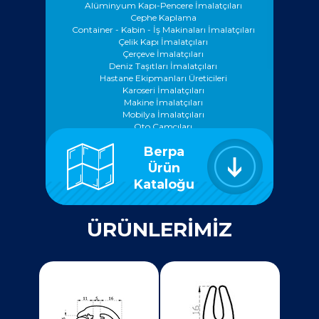
Alüminyum Kapı-Pencere İmalatçıları
Cephe Kaplama
Container - Kabin - İş Makinaları İmalatçıları
Çelik Kapı İmalatçıları
Çerçeve İmalatçıları
Deniz Taşıtları İmalatçıları
Hastane Ekipmanları Üreticileri
Karoseri İmalatçıları
Makine İmalatçıları
Mobilya İmalatçıları
Oto Camcıları
Oto Döşemecileri
Berpa
Oto Tamir Bakım Servisleri
Oto Yedek Parçacıları
Ürün
Pano İmalatçıları
Kataloğu
Prefabrik Yapı İmalatçıları
Prefabrik - Beton Kalıp İmalatçıları
Savunma Sanayi
ÜRÜNLERİMİZ
Vagon Sanayi