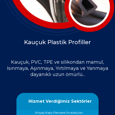
Kauçuk Plastik Profiller
Kauçuk, PVC, TPE ve silikondan mamul,
Isınmaya, Aşınmaya, Yırtılmaya ve Yanmaya
dayanıklı uzun ömürlü...
Hizmet Verdiğimiz Sektörler
Ahşap Kapı-Pencere İmalatçıları